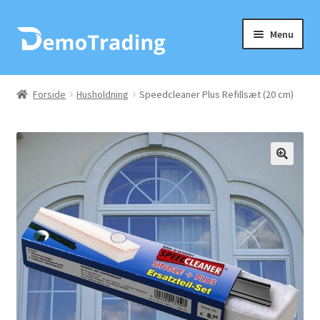
Spring
Spring
Menu
til
til
navigation
indhold
Forside
Forside
Husholdning
Speedcleaner Plus Refillsæt (20 cm)
Check ud
Husholdningsartikler
Indkøbskurv
Kurv
Min Konto
Ordre