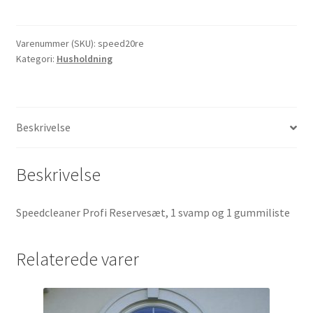
Refillsæt
(20
cm)
Varenummer (SKU):
speed20re
Kategori:
Husholdning
antal
Beskrivelse
Beskrivelse
Speedcleaner Profi Reservesæt, 1 svamp og 1 gummiliste
Relaterede varer