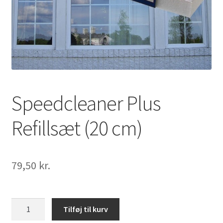
Produkter
Vinduesskraber
Refillsæt
Kontakt
Speedcleaner Plus
Sakse
Refillsæt (20 cm)
Vakuum til tallerken
79,50
kr.
Koncept
Leverings- & betalingsbetingelser
Speedcleaner
Tilføj til kurv
Plus