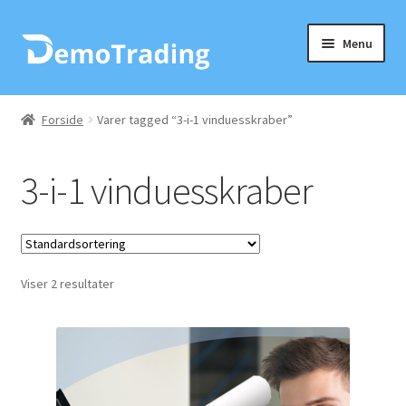
Spring
Spring
Menu
til
til
navigation
indhold
Forside
Forside
Varer tagged “3-i-1 vinduesskraber”
Check ud
3-i-1 vinduesskraber
Husholdningsartikler
Indkøbskurv
Viser 2 resultater
Kurv
Min Konto
Ordre