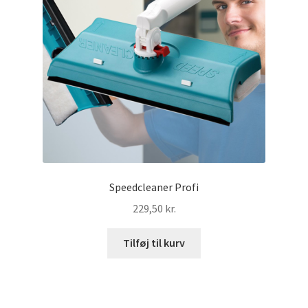
Produkter
Vinduesskraber
Refillsæt
Kontakt
Sakse
Speedcleaner Profi
Vakuum til tallerken
229,50
kr.
Koncept
Tilføj til kurv
Leverings- & betalingsbetingelser