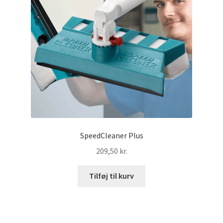
Produkter
Vinduesskraber
Refillsæt
Kontakt
Sakse
SpeedCleaner Plus
Vakuum til tallerken
209,50
kr.
Koncept
Tilføj til kurv
Leverings- & betalingsbetingelser