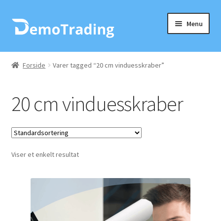
Spring
Spring
Menu
til
til
navigation
indhold
Forside
Forside
Varer tagged “20 cm vinduesskraber”
Check ud
20 cm vinduesskraber
Husholdningsartikler
Indkøbskurv
Viser et enkelt resultat
Kurv
Min Konto
Ordre